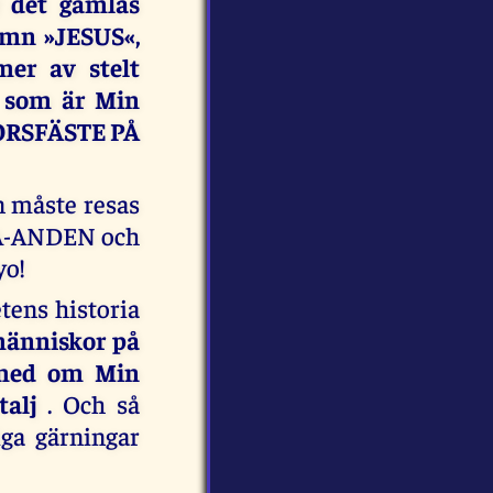
r det gamlas
amn »JESUS«,
er av stelt
t som är Min
KORSFÄSTE PÅ
n måste resas
TA-ANDEN och
yo!
tens historia
 människor på
 med om Min
talj
. Och så
iga gärningar