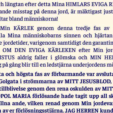
h längtan efter detta Mina HIMLARS EVIGA RI
dande misstag på denna jord, är mäktigast jus
illtar bland människorna!
 Min KÄRLEK genom denna tredje fas av 
alla Mina människobarns sinnen och hjärtan 
e jordetider, varigenom samtidigt den garantin
 OM DEN EVIGA KÄRLEKEN efter Min jord
STUS aldrig faller i glömska och MIN H
på gång blir till en ledstjärna underjordens mö
ta och högsta fas av förbarmande var avslut
 Golgata i strömmarna av MITT JESUSBLOD,
illblivelse genom den rena oskulden av M
L MARIA förlösande hade tagit upp all s
allna ande, vilken renad genom Min jordeva
en av er förlösningsstjärna. JAG HERREN ku