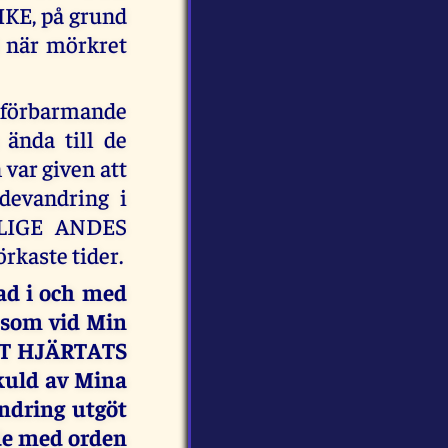
KE, på grund
t när mörkret
förbarmande
ända till de
 var given att
evandring i
ELIGE ANDES
rkaste tider.
ad i och med
 som vid Min
ITT HJÄRTATS
kuld av Mina
ndring utgöt
nde med orden