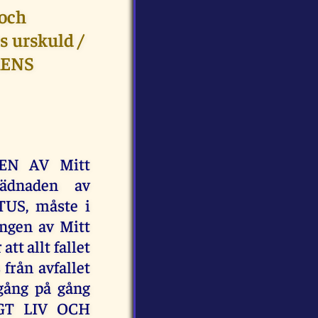
och
 urskuld /
KENS
SEN AV Mitt
ädnaden av
US, måste i
ngen av Mitt
tt allt fallet
rån avfallet
ång på gång
IGT LIV OCH