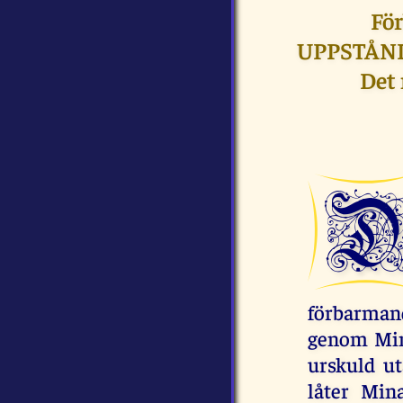
Fö
UPPSTÅNDE
Det
förbarmande
genom Min
urskuld u
låter Mi