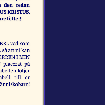
m den redan
US KRISTUS,
e löftet!
IBEL vad som
 så att ni kan
ERREN I MIN
lacerat på
abellen följer
ell till er
människobarn!