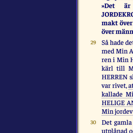
»Det är
JORDEKROP
makt över
över männ
Så hade det
29
med Min A
ren i Min 
kärl till 
HERREN sku
var rivet,
a
kallade M
HELIGE AN
Min jordev
Det gamla 
30
utplånad o