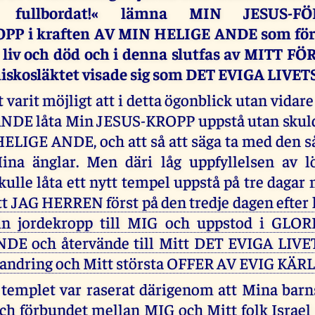
 fullbordat!« lämna MIN JESUS-FÖ
P i kraften AV MIN HELIGE ANDE som för e
 liv och död och i denna slutfas av MITT
iskosläktet visade sig som DET EVIGA LIVE
 varit möjligt att i detta ögonblick utan vida
NDE låta Min JESUS-KROPP uppstå utan skuld,
HELIGE ANDE, och att så att säga ta med den s
Mina änglar. Men däri låg uppfyllelsen av l
lle låta ett nytt tempel uppstå på tre dagar 
tt JAG HERREN först på den tredje dagen efter 
in jordekropp till MIG och uppstod i GL
DE och återvände till Mitt DET EVIGA LIVET
andring och Mitt största OFFER AV EVIG KÄR
templet var raserat därigenom att Mina barn
ch förbundet mellan MIG och Mitt folk Israel