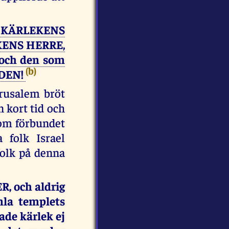
KÄRLEKENS
KENS HERRE,
 och den som
(b)
NDEN!
erusalem bröt
n kort tid och
om förbundet
 folk Israel
folk på denna
, och aldrig
mla templets
ade kärlek ej