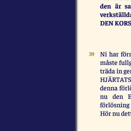
den är s
verkställ
DEN KORSF
Ni har fö
39
måste fullg
träda in 
HJÄRTATS
denna förl
nu den EV
förlösning
Hör nu det