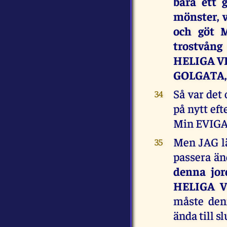
bara ett 
mönster, 
och göt 
trostvång
HELIGA VI
GOLGATA, 
Så var det
34
på nytt e
Min EVIGA 
Men JAG lä
35
passera än
denna jor
HELIGA VI
måste denn
ända till s