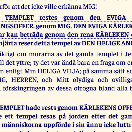
rför att det icke ville erkänna MIG!
 TEMPLET restes genom den EVIGA 
NGSOFFER, genom MIG, DEN EVIGA KÄRLE
var kan beträda genom den rena KÄRLEKEN
tt hjärta reser detta tempel av DEN HELIGE A
iktigt om murarna av det gamla templet i J
 det yttre; ty det var ändå bara en fråga om e
en enligt Min HELIGA VILJA; på samma sätt s
G, HERREN, och Mitt olydiga och ovilliga
i förskingringen av dessa otrogna bland alla 
EMPLET hade rests genom KÄRLEKENS OFFER
e ett tempel resas på jorden efter det ga
människorna uppförde i sin ännu icke luttr