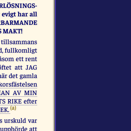
RLÖSNINGS-
vigt har all
 FÖRBARMANDE
TS MAKT!
re tillsammans
 fullkomligt
åsom ett rent
öftet att JAG
när det gamla
korsfästelsen
ORIAN AV MIN
S RIKE efter
(a)
LEK.
s urskuld var
 upphörde att