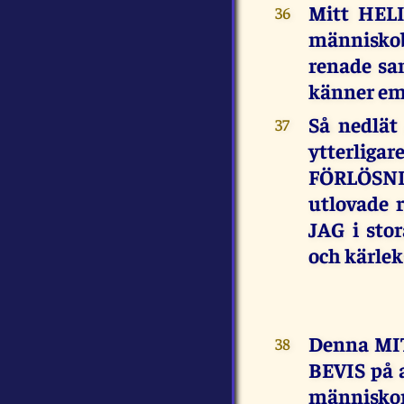
Mitt HELI
36
människoba
renade s
känner eme
Så nedlät
37
ytterlig
FÖRLÖSNI
utlovade 
JAG i sto
och kärlek
Denna MI
38
BEVIS på a
människor