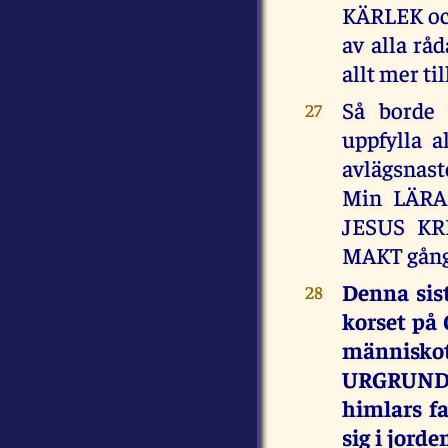
KÄRLEK oc
av alla rå
allt mer t
Så borde
27
uppfylla 
avlägsnast
Min LÄRA
JESUS KRI
MAKT gång 
Denna sis
28
korset på
människot
URGRUNDPO
himlars f
sig i jord