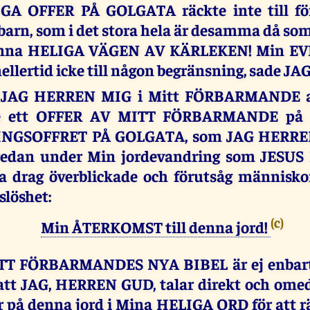
GA OFFER PÅ GOLGATA räckte inte till för
rn, som i det stora hela är desamma då som
anna HELIGA VÄGEN AV KÄRLEKEN! Min E
llertid icke till någon begränsning, sade J
 JAG HERREN MIG i Mitt FÖRBARMANDE att
are ett OFFER AV MITT FÖRBARMANDE på
NGSOFFRET PÅ GOLGATA, som JAG HERREN
redan under Min jordevandring som JESUS
ra drag överblickade och förutsåg människo
slöshet:
(c)
Min ÅTERKOMST till denna jord!
TT FÖRBARMANDES NYA BIBEL är ej enbart
tt JAG, HERREN GUD, talar direkt och omede
 på denna jord i Mina HELIGA ORD för att rä