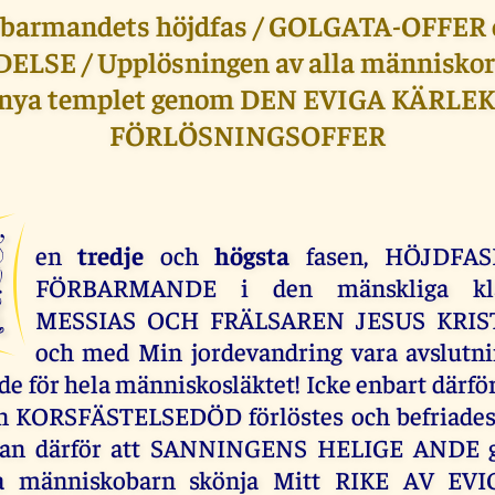
rbarmandets höjdfas / GOLGATA-OFFER 
LSE / Upplösningen av alla människors
 nya templet genom DEN EVIGA KÄRLE
FÖRLÖSNINGSOFFER
D
en
tredje
och
högsta
fasen, HÖJDFA
FÖRBARMANDE i den mänskliga kl
MESSIAS OCH FRÄLSAREN JESUS KRIST
och med Min jordevandring vara avslutni
 för hela människosläktet! Icke enbart därför a
 KORSFÄSTELSEDÖD förlöstes och befriades f
tan därför att SANNINGENS HELIGE ANDE g
na människobarn skönja Mitt RIKE AV EV