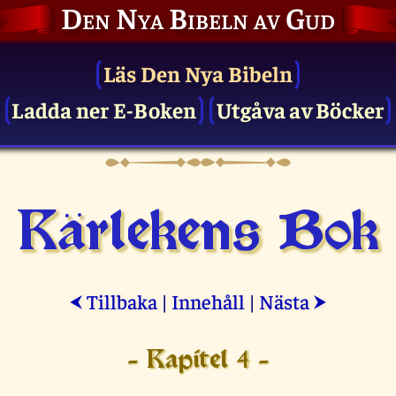
Den Nya Bibeln av Gud
Läs Den Nya Bibeln
Ladda ner E-Boken
Utgåva av Böcker
Kärlekens Bok
Tillbaka
|
Innehåll
|
Nästa
⮜
⮞
- Kapitel 4 -