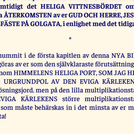
amtidigt det HELIGA VITTNESBÖRDET o
da ÅTERKOMSTEN av er GUD OCH HERRE, JES
ÄSTE PÅ GOLGATA, i enlighet med det tidigar
*
rnummit i de första kapitlen av denna NYA B
öras av er som den självklaraste förutsättning,
genom HIMMELENS HELIGA PORT, SOM JAG H
 URGRUNDPOL AV DEN EVIGA KÄRLEKEN p
ösningsjord. men på den lilla multiplikationst
IGA KÄRLEKENS större multiplikationstab
 som måste behärskas in i det minsta av er 
ta!