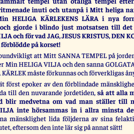
gammalt tempel utan otaliga tempel efte
vitmenade inuti och utanpå i Mitt heliga n
Min HELIGA KÄRLEKENS LÄRA i nya form
 och gjorde i blindo just motsatsen till de
LJA och för vad JAG, JESUS KRISTUS, DEN 
förblödde på korset!
 oundvikligt att Mitt SANNA TEMPEL på jorde
fter Min HELIGA VILJA och den sanna GOLGA
KÄRLEK måste förkunnas och förverkligas ån
t först epoker av den förblindade mänsklighe
da till den nuvarande jordetiden,
så att alla
d blir medvetna om vad man ställer till
LJA inte hörsammas in i allra minsta de
a mänsklighet lida följderna av sina felakt
lutet, eftersom den inte lär sig på annat sätt!