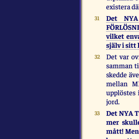
existera dä
Det NYA
31
FÖRLÖSNI
vilket en
själv i si
Det var ov
32
samman till
skedde äv
mellan MI
upplöstes 
jord.
Det NYA T
33
mer skull
mått! Men 