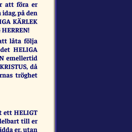
 att föra er
 idag, på den
VIGA KÄRLEK
AG HERREN!
 låta följa
 det HELIGA
 emellertid
 KRISTUS, då
rnas tröghet
 ett HELIGT
lbart till er
dda er, utan