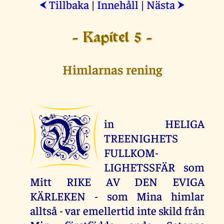
Tillbaka
|
Innehåll
|
Nästa
⮜
⮞
- Kapitel 5 -
Himlarnas rening
M
in HELIGA
TREENIGHETS
FULLKOM-
LIGHETSSFÄR som
Mitt RIKE AV DEN EVIGA
KÄRLEKEN - som Mina himlar
alltså - var emellertid inte skild från