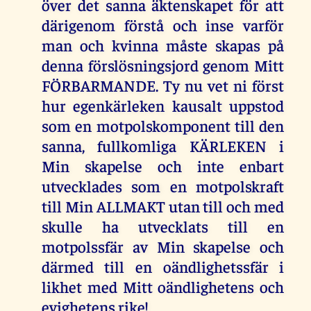
över det sanna äktenskapet för att
därigenom förstå och inse varför
man och kvinna måste skapas på
denna förslösningsjord genom Mitt
FÖRBARMANDE. Ty nu vet ni först
hur egenkärleken kausalt uppstod
som en motpolskomponent till den
sanna, fullkomliga KÄRLEKEN i
Min skapelse och inte enbart
utvecklades som en motpolskraft
till Min ALLMAKT utan till och med
skulle ha utvecklats till en
motpolssfär av Min skapelse och
därmed till en oändlighetssfär i
likhet med Mitt oändlighetens och
evighetens rike!