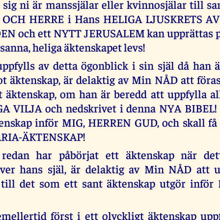
 sig ni är manssjälar eller kvinnosjälar till s
D OCH HERRE i Hans HELIGA LJUSKRETS 
N och ett NYTT JERUSALEM kan upprättas på
t sanna, heliga äktenskapet levs!
pfylls av detta ögonblick i sin själ då han 
t äktenskap, är delaktig av Min NÅD att föras 
t äktenskap, om han är beredd att uppfylla al
A VILJA och nedskrivet i denna NYA BIBEL! H
enskap inför MIG, HERREN GUD, och skall få k
ARIA-ÄKTENSKAP!
edan har påbörjat ett äktenskap när det
er hans själ, är delaktig av Min NÅD att u
till det som ett sant äktenskap utgör infö
ellertid först i ett olyckligt äktenskap uppf