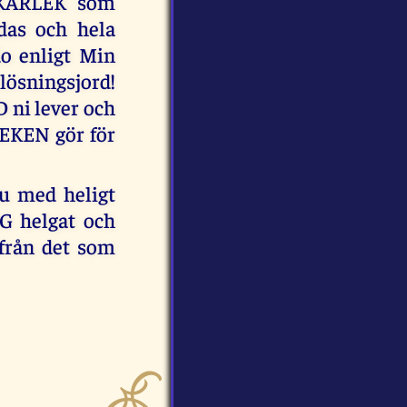
AKÄRLEK som
das och hela
o enligt Min
ösningsjord!
 ni lever och
EKEN gör för
nu med heligt
IG helgat och
 från det som