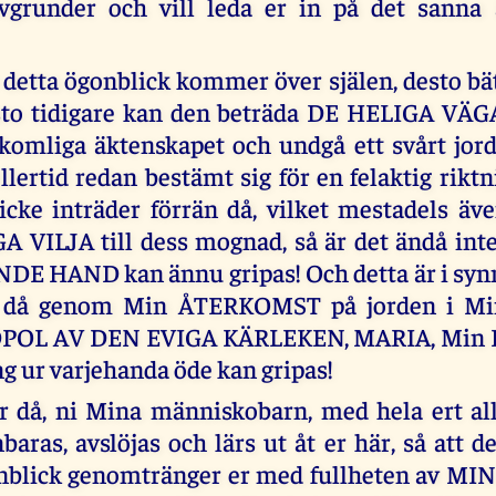
vgrunder och vill leda er in på det sanna 
 detta ögonblick kommer över själen, desto bät
sto tidigare kan den beträda DE HELIGA VÄG
lkomliga äktenskapet och undgå ett svårt jor
llertid redan bestämt sig för en felaktig rikt
icke inträder förrän då, vilket mestadels äve
 VILJA till dess mognad, så är det ändå inte
E HAND kan ännu gripas! Och detta är i synne
, då genom Min ÅTERKOMST på jorden i M
OL AV DEN EVIGA KÄRLEKEN, MARIA, Min
ng ur varjehanda öde kan gripas!
r då, ni Mina människobarn, med hela ert allv
aras, avslöjas och lärs ut åt er här, så att d
onblick genomtränger er med fullheten av MI