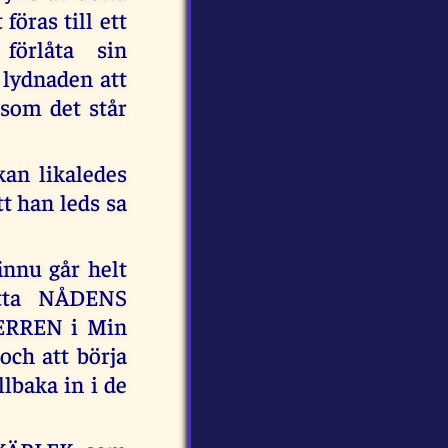
föras till ett
förlåta sin
 lydnaden att
som det står
kan likaledes
tt han leds sa
ännu går helt
detta NÅDENS
HERREN i Min
h att börja
llbaka in i de