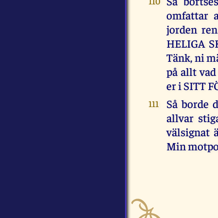
Så bortse
110
omfattar 
jorden re
HELIGA SK
Tänk, ni m
på allt v
er i SITT
Så borde d
111
allvar sti
välsignat 
Min motpols