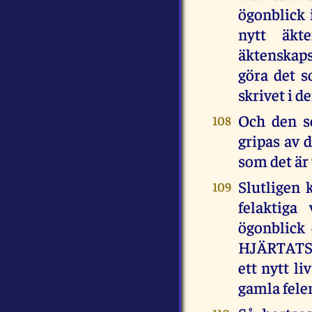
ögonblick i
nytt äkt
äktenskaps
göra det 
skrivet i 
Och den so
108
gripas av 
som det är
Slutligen 
109
felaktiga
ögonblick
HJÄRTATS
ett nytt li
gamla fele