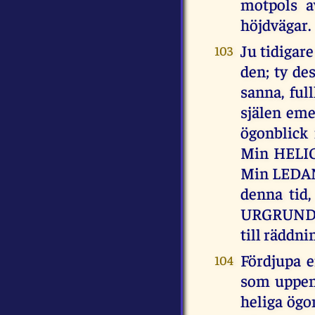
motpols a
höjdvägar.
Ju tidigare
103
den; ty de
sanna, ful
själen eme
ögonblick 
Min HELIGA
Min LEDAND
denna tid
URGRUNDP
till räddni
Fördjupa e
104
som uppenb
heliga ög