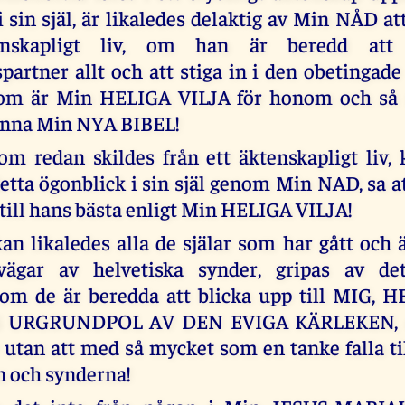
 sin själ, är likaledes delaktig av Min NÅD att 
enskapligt liv, om han är beredd att 
partner allt och att stiga in i den obetingade
som är Min HELIGA VILJA för honom och så 
denna Min NYA BIBEL!
m redan skildes från ett äktenskapligt liv, 
detta ögonblick i sin själ genom Min NAD, sa a
 till hans bästa enligt Min HELIGA VILJA!
kan likaledes alla de själar som har gått och 
 vägar av helvetiska synder, gripas av 
 om de är beredda att blicka upp till MIG, 
 URGRUNDPOL AV DEN EVIGA KÄRLEKEN, oc
v utan att med så mycket som en tanke falla ti
n och synderna!