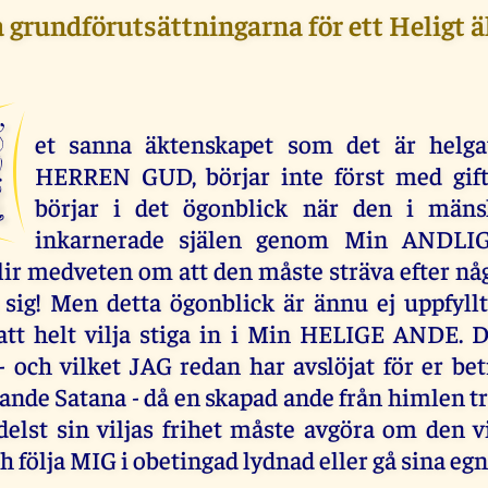
a grundförutsättningarna för ett Heligt 
D
et sanna äktenskapet som det är helga
HERREN GUD, börjar inte först med gift
börjar i det ögonblick när den i mäns
inkarnerade själen genom Min ANDL
lir medveten om att den måste sträva efter nå
sig! Men detta ögonblick är ännu ej uppfyll
att helt vilja stiga in i Min HELIGE ANDE. D
- och vilket JAG redan har avslöjat för er be
 ande Satana - då en skapad ande från himlen t
elst sin viljas frihet måste avgöra om den v
ch följa MIG i obetingad lydnad eller gå sina egn