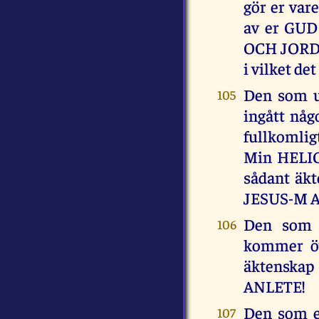
gör er vare
av er GU
OCH JORDE
i vilket de
Den som up
105
ingått någo
fullkomlig
Min HELIG
sådant äkt
JESUS-M 
Den som r
106
kommer öv
äktenskap 
ANLETE!
Den som em
107