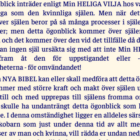
blick inträder enligt Min HELIGA VILJA hos var
ga som den kvinnliga själen. Men när det
r själen beror på så många processer i själe
 er; men detta ögonblick kommer över själe
ch det kommer över den vid det tillfälle då de
kan ingen själ ursäkta sig med att inte Mi
 fram åt den för uppstigandet eller -
eterna - för omvändandet!
NYA BIBEL kan eller skall medföra att detta ö
mer med större kraft och makt över själen u
 till och med upprepas till själens fromma 
t skulle ha undanträngt detta ögonblick so
re. I denna omständighet ligger en alldeles sä
kobarn som just under denna tid av allt me
ser av man och kvinna, vill rädda er undan ne