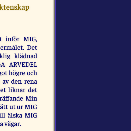
äktenskap
t inför MIG,
ermålet. Det
klig klädnad
IGA ARVEDEL
got högre och
t av den rena
et liknar det
träffande Min
rätt ut ur MIG
ill älska MIG
a vägar.