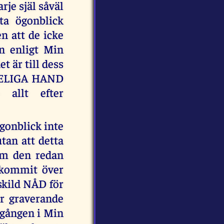
je själ såväl
ta ögonblick
n att de icke
n enligt Min
t är till dess
n HELIGA HAND
 allt efter
gonblick inte
tan att detta
om den redan
m kommit över
rskild NÅD för
r graverande
dgången i Min