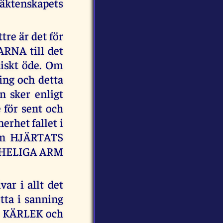
äktenskapets
tre är det för
ARNA till det
diskt öde. Om
ning och detta
n sker enligt
 för sent och
rhet fallet i
in HJÄRTATS
 HELIGA ARM
ar i allt det
etta i sanning
N KÄRLEK och