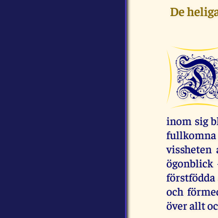
De helig
inom sig b
fullkomna 
vissheten 
ögonblick 
förstfödda
och förmed
över allt o