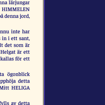
anna lärjungar
AV HIMMELEN
 denna jord,
ännu inte har
in i ett sant,
lt det som är
elgat är ett
allas för ett
ta ögonblick
pphöja detta
r Mitt HELIGA
ylls av detta