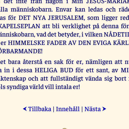
s det inte från någon i Min JESUS-MARI
alla människobarn. Envar kan ledas och räd
nas för DET NYA JERUSALEM, som ligger red
APELSEPLAN att bli verklighet på denna förl
änniskobarn, vad det betyder, i vilken NÅDETID
ad er HIMMELSKE FADER AV DEN EVIGA KÄRL
 FÖRBARMANDE!
et bara återstå en sak för er, nämligen att 
ga in i dessa HELIGA BUD för ett sant, av M
äktenskap och att fullständigt vända sig bort
 syndiga värld vill intala er!
Tillbaka
|
Innehåll
|
Nästa
⮜
⮞