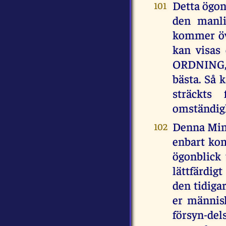
Detta ögon
101
den manli
kommer öve
kan visas
ORDNING, o
bästa. Så 
sträckts
omständigh
Denna Min 
102
enbart kom
ögonblick
lättfärdig
den tidiga
er männis
försyn-del