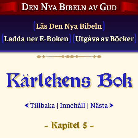
Den Nya Bibeln av Gud
Läs Den Nya Bibeln
Ladda ner E-Boken
Utgåva av Böcker
Kärlekens Bok
Tillbaka
|
Innehåll
|
Nästa
⮜
⮞
- Kapitel 5 -